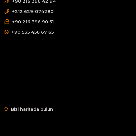
+90 216 396 42 94
+212 629-074280
+90 216 396 90 51
+90 535 456 67 65
Bizi haritada bulun